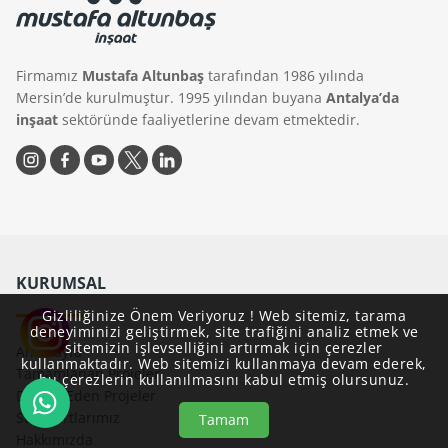
Firmamız
Mustafa Altunbaş
tarafından 1986 yılında
Mersin’de kurulmuştur. 1995 yılından buyana
Antalya’da
inşaat
sektöründe faaliyetlerine devam etmektedir.
KURUMSAL
Gizliliğinize Önem Veriyoruz ! Web sitemiz, tarama
deneyiminizi geliştirmek, site trafiğini analiz etmek ve
sitemizin işlevselliğini artırmak için çerezler
Ana Sayfa
kullanmaktadır. Web sitemizi kullanmaya devam ederek,
Tamamlanan Projeler
bu çerezlerin kullanılmasını kabul etmiş olursunuz.
Devam Eden Projeler
Standartlarımız
Tamam
Hakkımızda