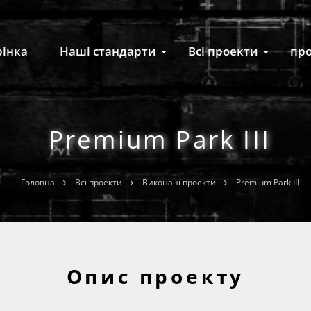
інка
Наші стандарти
Всі проекти
про
Premium Park III
Головна
Всі проекти
Виконані проекти
Premium Park III
Опис проекту