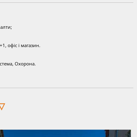
алти;
1, офіс і магазин.
истема, Охорона.
▽