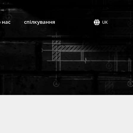
 нас
спілкування
UK