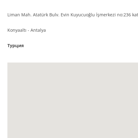
Liman Mah. Atatürk Bulv. Evin Kuyucuoğlu İşmerkezi no:236 kat
Konyaaltı - Antalya
Турция