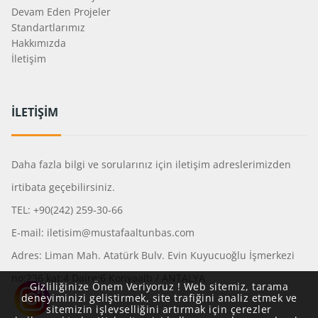
Devam Eden Projeler
Standartlarımız
Hakkımızda
İletişim
İLETİŞİM
Daha fazla bilgi ve sorularınız için iletişim adreslerimizden
irtibata geçebilirsiniz.
TEL: +90(242) 259-30-66
E-mail: iletisim@mustafaaltunbas.com
Adres: Liman Mah. Atatürk Bulv. Evin Kuyucuoğlu İşmerkezi
no:236 kat:4 Daire:6 Konyaaltı / ANTALYA
Gizliliğinize Önem Veriyoruz ! Web sitemiz, tarama
deneyiminizi geliştirmek, site trafiğini analiz etmek ve
sitemizin işlevselliğini artırmak için çerezler