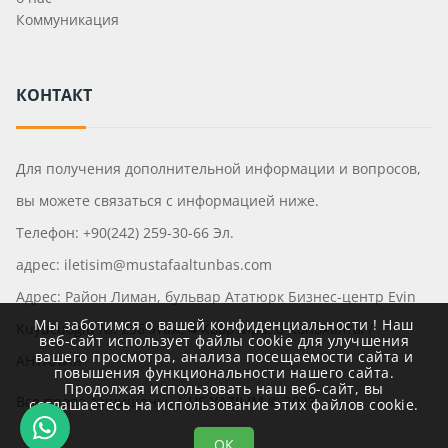
Коммуникация
КОНТАКТ
Для получения дополнительной информации и вопросов,
вы можете связаться с информацией ниже.
Телефон: +90(242) 259-30-66 Эл.
адрес: iletisim@mustafaaltunbas.com
Адрес: Район Лиман, бульвар Ататюрк Бизнес-центр Evin
Мы заботимся о вашей конфиденциальности ! Наш
Kuyucuoğlu №: 236 этаж: 4 Квартира: 6 Коньяалты /
веб-сайт использует файлы cookie для улучшения
вашего просмотра, анализа посещаемости сайта и
АНТАЛИЯ
повышения функциональности нашего сайта.
Продолжая использовать наш веб-сайт, вы
Все права защищены. |
US YAZILIM
© 2023
соглашаетесь на использование этих файлов cookie.
ОК